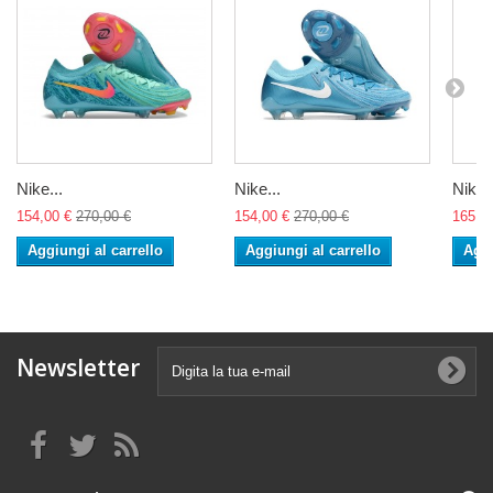
Nike...
Nike...
Nike..
154,00 €
270,00 €
154,00 €
270,00 €
165,0
Aggiungi al carrello
Aggiungi al carrello
Aggi
Newsletter