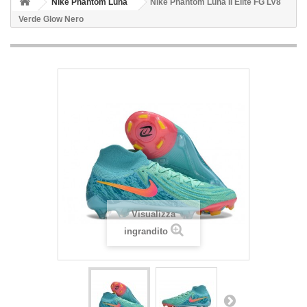
Nike Phantom Luna
Nike Phantom Luna II Elite FG LV8
Verde Glow Nero
Visualizza
ingrandito