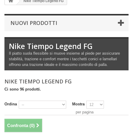
Nike Tiempo Legend FG
NUOVI PRODOTTI
Nike Tiempo Legend FG
Il piatto suola flessibile si muove insieme al piede per assicurare
stabilità, trazione e comfort mentre i tacchetti conici e lamellari
offrono una trazione ideale e il massimo controllo di palla.
NIKE TIEMPO LEGEND FG
Ci sono 96 prodotti.
Ordina
Mostra
per pagina
Confronta (
0
)