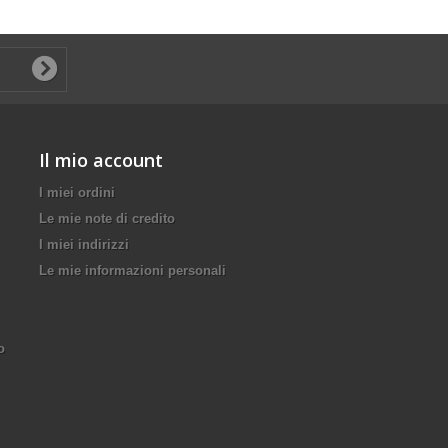
Il mio account
I miei ordini
Le mie note di credito
I miei indirizzi
Le mie informazioni personali
o