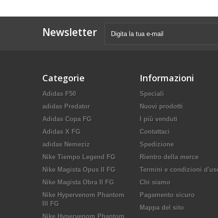
Newsletter
Categorie
Informazioni
Adidas F50
Speciali
adidas Predator
Nuovi prodotti
Adidas Copa FG
I più venduti
Adidas X FG
Contattaci
adidas Nemeziz
Spedizione
Nike Tiempo Legend FG
Rientro della merce
Nike Magista Opus II FG
Termini e condizioni d'us
Nike Magista Obra II FG
Chi siamo
Nike Hypervenom Phantom
Pagamento sicuro
III FG
Mappa del sito
Nike Hypervenom Phantom