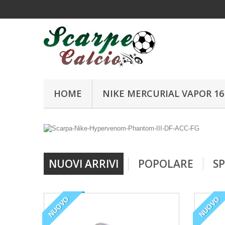
HOME
NIKE MERCURIAL VAPOR 16 
Nike
NUOVI ARRIVI
POPOLARE
SP
Hypervenom
le nuove scarpe da calcio Nike Hypervenom
NUOVO
NUOVO
Phantom III DF FG sono studiate per ottimizzar
velocità dei tiri e assicurare cambi di direzione
rapidi.