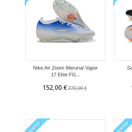
ACQUISTARE ORA !
Nike Air Zoom Merurial Vapor
Sc
17 Elite FG...
152,00 €
270,00 €
NUOVO
NUOVO