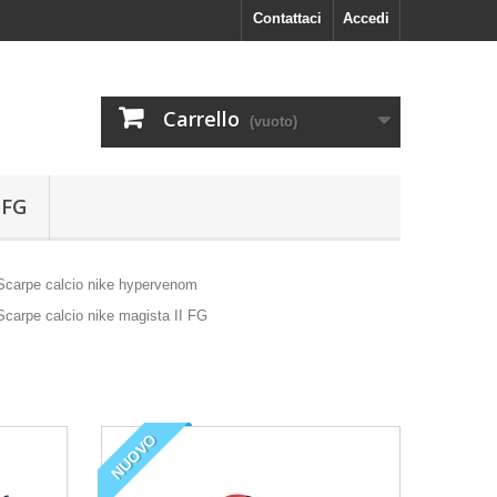
Contattaci
Accedi
Carrello
(vuoto)
 FG
Nike
Magista Obra
Le Magista Obra 2 dispongono di una nuova tomaia
NUOVO
Flyknit, che è stata progettata per eliminare ogni
spazio intorno al piede per una calzata a pennello.