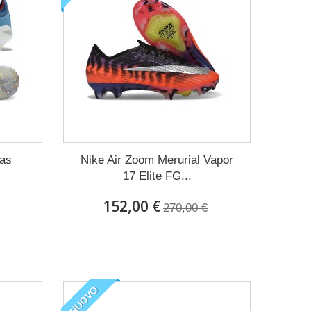
ACQUISTARE ORA !
das
Nike Air Zoom Merurial Vapor
17 Elite FG...
152,00 €
270,00 €
NUOVO