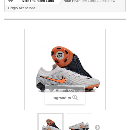
Nike Phantom Luna
Nike Phantom Luna 2 L Elite FG
Grigio Arancione
Visualizza
ingrandito