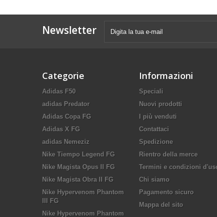
Newsletter
Categorie
Informazioni
Adidas F50
Speciali
adidas Predator
Nuovi prodotti
Adidas Copa FG
I più venduti
Adidas X FG
Contattaci
adidas Nemeziz
Spedizione
Nike Tiempo Legend FG
Rientro della merce
Nike Magista Opus II FG
Termini e condizioni d'us
Nike Magista Obra II FG
Chi siamo
Nike Hypervenom Phantom
Pagamento sicuro
III FG
Mappa del sito
Nike Hypervenom Phantom