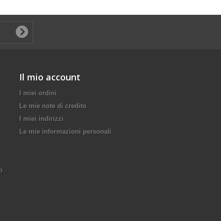
Il mio account
I miei ordini
Le mie note di credito
I miei indirizzi
Le mie informazioni personali
o