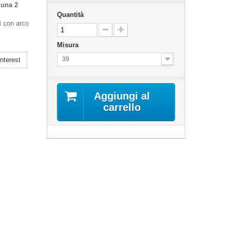
luna 2
Quantità
i con arco
Misura
39
nterest
Aggiungi al
carrello