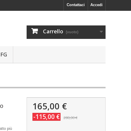
Contattaci
Accedi
Carrello
(vuoto)
 FG
165,00 €
ro
-115,00 €
280,00 €
atto più