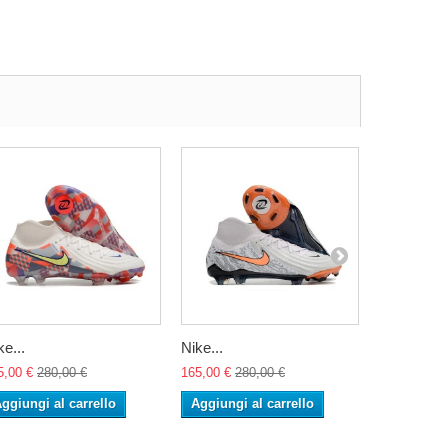
ke...
Nike...
Nike...
5,00 €
280,00 €
165,00 €
280,00 €
165,00 €
28
ggiungi al carrello
Aggiungi al carrello
Aggiungi 