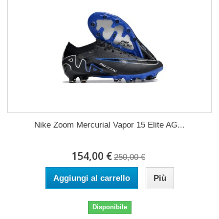
Nike Zoom Mercurial Vapor 15 Elite AG...
154,00 €
250,00 €
Aggiungi al carrello
Più
Disponibile