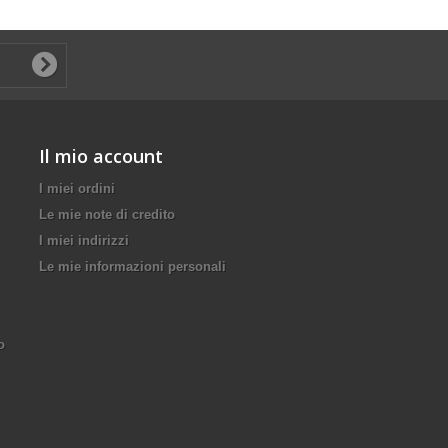
Il mio account
I miei ordini
Le mie note di credito
I miei indirizzi
Le mie informazioni personali
o