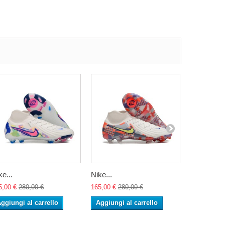
ke...
Nike...
Nike...
5,00 €
280,00 €
165,00 €
280,00 €
165,00 €
28
ggiungi al carrello
Aggiungi al carrello
Aggiungi 