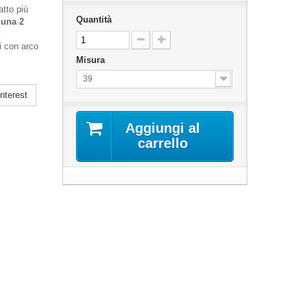
atto più
Quantità
luna 2
i con arco
Misura
39
nterest
Aggiungi al
carrello