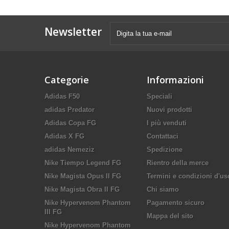
Newsletter
Categorie
Informazioni
Adidas F50
Speciali
adidas Predator
Nuovi prodotti
Adidas Copa FG
I più venduti
Adidas X FG
Contattaci
adidas Nemeziz
Spedizione
Nike Tiempo Legend FG
Rientro della merce
Nike Magista Opus II FG
Termini e condizioni d'us
Nike Magista Obra II FG
Chi siamo
Nike Hypervenom Phantom
Pagamento sicuro
III FG
Mappa del sito
Nike Hypervenom Phantom