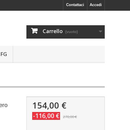
Contattaci
Accedi
Carrello
(vuoto)
 FG
154,00 €
ero
-116,00 €
270,00 €