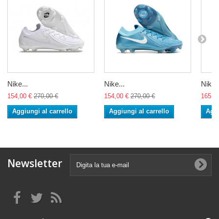
Nike...
Nike...
Nike..
154,00 €
270,00 €
154,00 €
270,00 €
165,0
Aggiungi al carrello
Aggiungi al carrello
Aggi
Newsletter