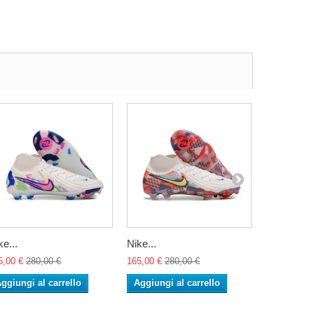
ke...
Nike...
Nike...
5,00 €
280,00 €
165,00 €
280,00 €
165,00 €
28
ggiungi al carrello
Aggiungi al carrello
Aggiungi 