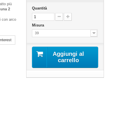
atto più
Quantità
luna 2
i con arco
Misura
39
nterest
Aggiungi al
carrello