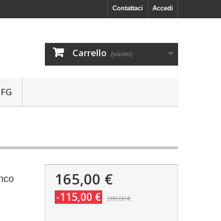
Contattaci
Accedi
Carrello
(vuoto)
 FG
165,00 €
nco
-115,00 €
280,00 €