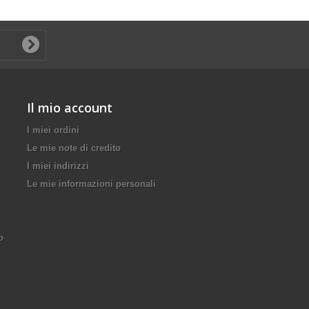
Il mio account
I miei ordini
Le mie note di credito
I miei indirizzi
Le mie informazioni personali
o