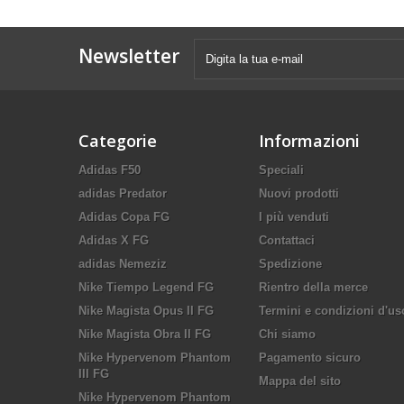
Newsletter
Categorie
Informazioni
Adidas F50
Speciali
adidas Predator
Nuovi prodotti
Adidas Copa FG
I più venduti
Adidas X FG
Contattaci
adidas Nemeziz
Spedizione
Nike Tiempo Legend FG
Rientro della merce
Nike Magista Opus II FG
Termini e condizioni d'us
Nike Magista Obra II FG
Chi siamo
Nike Hypervenom Phantom
Pagamento sicuro
III FG
Mappa del sito
Nike Hypervenom Phantom