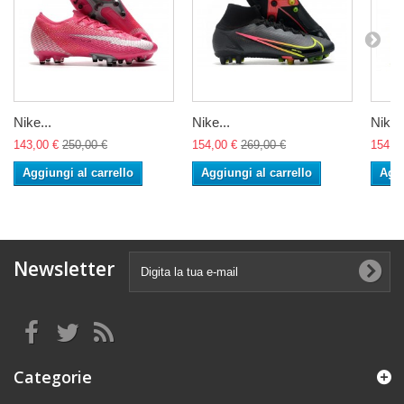
Nike...
Nike...
Nike..
143,00 €
250,00 €
154,00 €
269,00 €
154,0
Aggiungi al carrello
Aggiungi al carrello
Aggi
Newsletter
Categorie