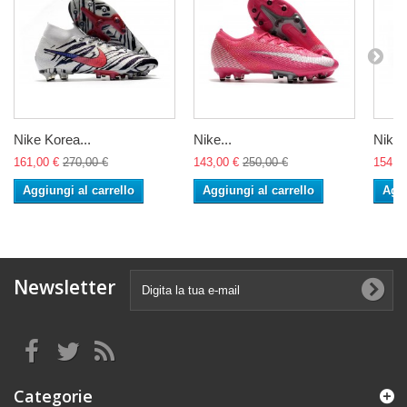
Nike Korea...
Nike...
Nike..
161,00 €
270,00 €
143,00 €
250,00 €
154,0
Aggiungi al carrello
Aggiungi al carrello
Aggi
Newsletter
Categorie