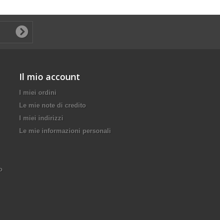
Il mio account
I miei ordini
Le mie note di credito
I miei indirizzi
Le mie informazioni personali
o