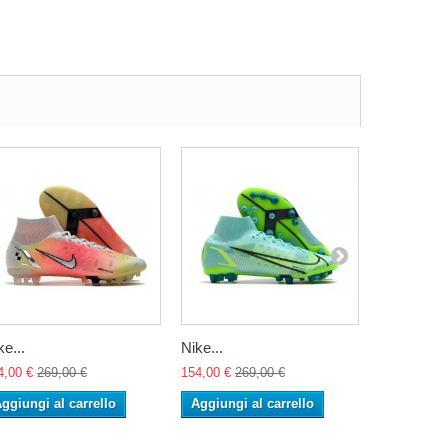
ke...
Nike...
Nike...
4,00 €
269,00 €
154,00 €
269,00 €
154,00 €
26
ggiungi al carrello
Aggiungi al carrello
Aggiungi 