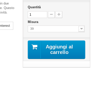
in due
Quantità
le. Questo
ività.
Misura
nterest
39
Aggiungi al
carrello