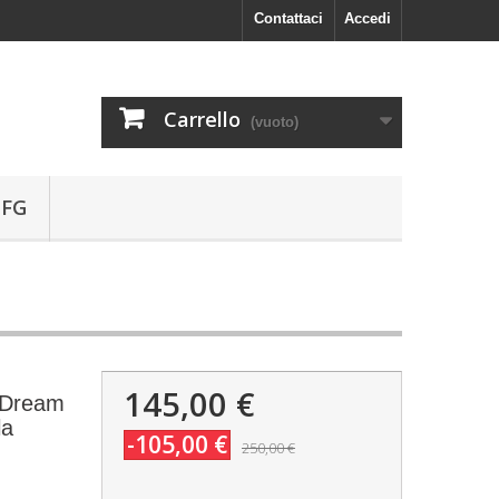
Contattaci
Accedi
Carrello
(vuoto)
 FG
145,00 €
G Dream
la
-105,00 €
250,00 €