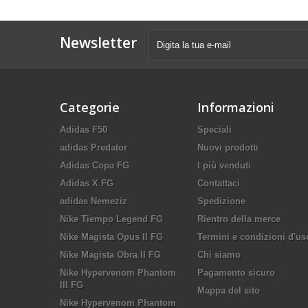
Newsletter
Categorie
Informazioni
Adidas F50
Speciali
adidas Predator
Nuovi prodotti
Adidas Copa FG
I più venduti
Adidas X FG
Contattaci
adidas Nemeziz
Spedizione
Nike Tiempo Legend FG
Rientro della merce
Nike Magista Opus II FG
Termini e condizioni d'us
Nike Magista Obra II FG
Chi siamo
Nike Hypervenom Phantom
Pagamento sicuro
III FG
Mappa del sito
Nike Hypervenom Phantom