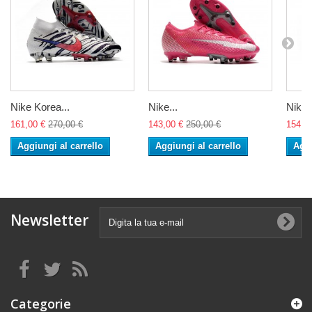
Nike Korea...
Nike...
Nike..
161,00 €
270,00 €
143,00 €
250,00 €
154,0
Aggiungi al carrello
Aggiungi al carrello
Aggi
Newsletter
Categorie