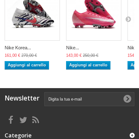
Nike Korea...
Nike...
Nike..
161,00 €
270,00 €
143,00 €
250,00 €
154,0
Aggiungi al carrello
Aggiungi al carrello
Aggi
Newsletter
Categorie