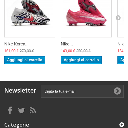
Nike Korea...
Nike...
Nike..
161,00 €
270,00 €
143,00 €
250,00 €
154,0
Aggiungi al carrello
Aggiungi al carrello
Aggi
Newsletter
Categorie