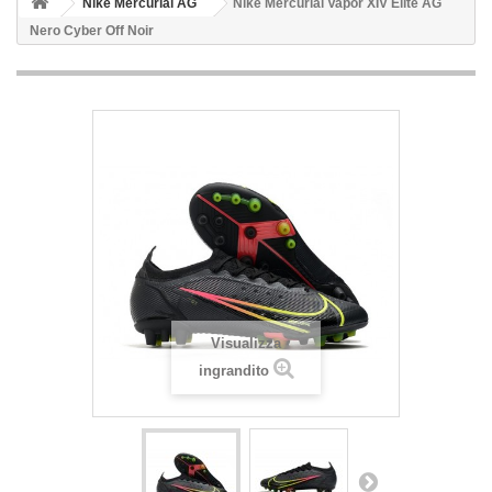
Nike Mercurial AG
Nike Mercurial Vapor XIV Elite AG
Nero Cyber Off Noir
Visualizza
ingrandito