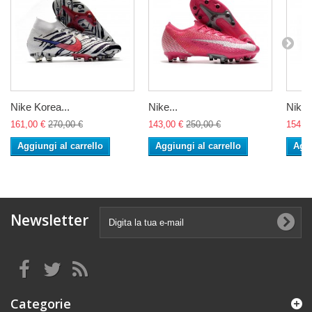
Nike Korea...
Nike...
Nike..
161,00 €
270,00 €
143,00 €
250,00 €
154,0
Aggiungi al carrello
Aggiungi al carrello
Aggi
Newsletter
Categorie