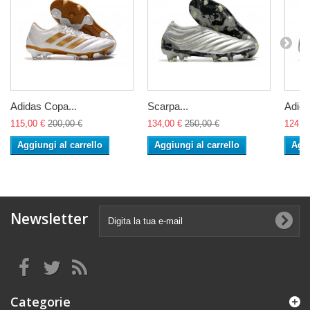
Adidas Copa...
Scarpa...
Adida
115,00 €
200,00 €
134,00 €
250,00 €
124,0
Aggiungi al carrello
Aggiungi al carrello
Aggi
Newsletter
Categorie