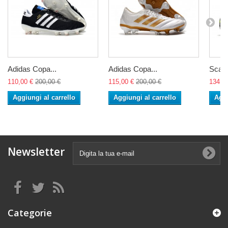
Adidas Copa...
Adidas Copa...
Scarp
110,00 €
200,00 €
115,00 €
200,00 €
134,0
Aggiungi al carrello
Aggiungi al carrello
Aggi
Newsletter
Categorie