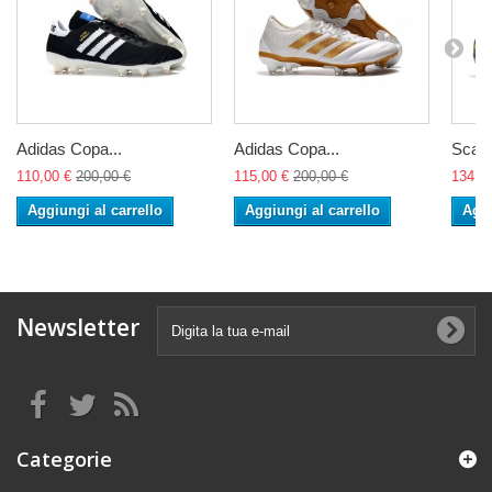
Adidas Copa...
Adidas Copa...
Scarp
110,00 €
200,00 €
115,00 €
200,00 €
134,0
Aggiungi al carrello
Aggiungi al carrello
Aggi
Newsletter
Categorie