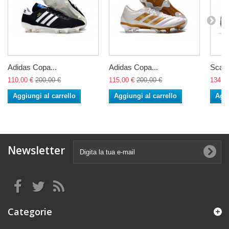
Adidas Copa...
Adidas Copa...
Scarp
110,00 €
200,00 €
115,00 €
200,00 €
134,0
Aggiungi al carrello
Aggiungi al carrello
Aggi
Newsletter
Categorie