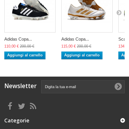
Adidas Copa...
Adidas Copa...
Scarp
110,00 €
200,00 €
115,00 €
200,00 €
134,0
Aggiungi al carrello
Aggiungi al carrello
Aggi
Newsletter
Categorie