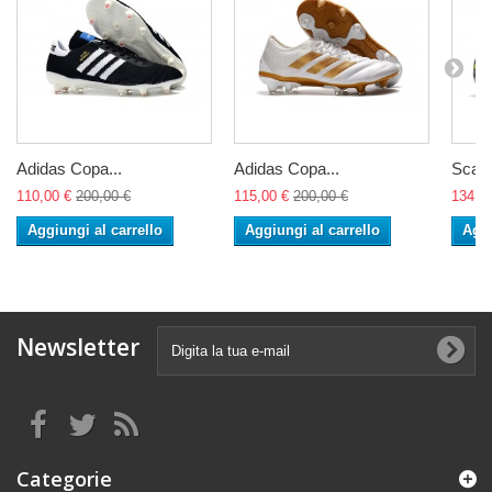
Adidas Copa...
Adidas Copa...
Scarp
110,00 €
200,00 €
115,00 €
200,00 €
134,0
Aggiungi al carrello
Aggiungi al carrello
Aggi
Newsletter
Categorie