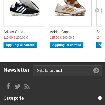
Adidas Copa...
Adidas Copa...
Scarp
110,00 €
200,00 €
115,00 €
200,00 €
134,0
Aggiungi al carrello
Aggiungi al carrello
Aggi
Newsletter
Categorie