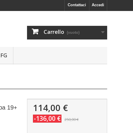
Contattaci
Accedi
Carrello
(vuoto)
 FG
114,00 €
opa 19+
-136,00 €
250,00 €