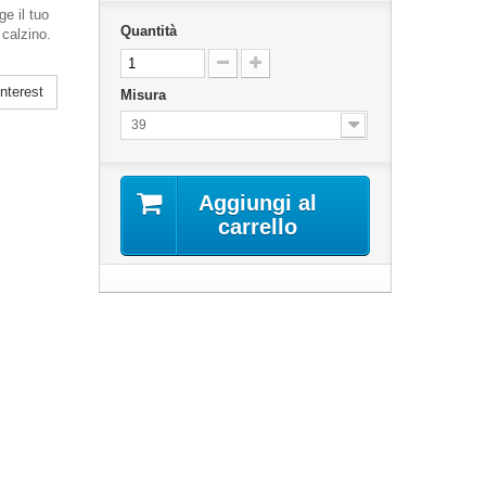
e il tuo
Quantità
 calzino.
nterest
Misura
39
Aggiungi al
carrello