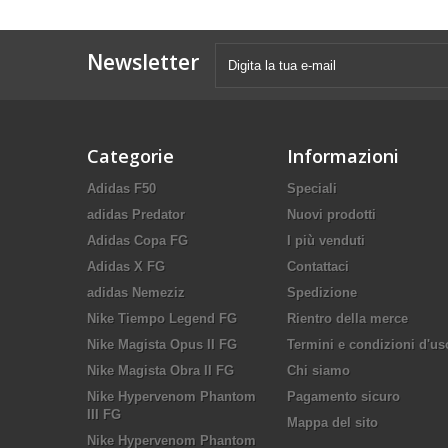
Newsletter
Categorie
Informazioni
Adidas F50
Speciali
adidas Predator
Nuovi prodotti
Adidas Copa FG
I più venduti
Adidas X FG
Contattaci
adidas Nemeziz
Spedizione
Nike Tiempo Legend FG
Rientro della merce
Nike Magista Opus II FG
Termini e condizioni d'us
Nike Magista Obra II FG
Chi siamo
Nike Hypervenom Phantom
Pagamento sicuro
III FG
Mappa del sito
Nike Hypervenom Phantom