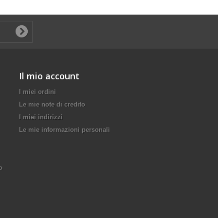
Il mio account
I miei ordini
Le mie note di credito
I miei indirizzi
Le mie informazioni personali
o