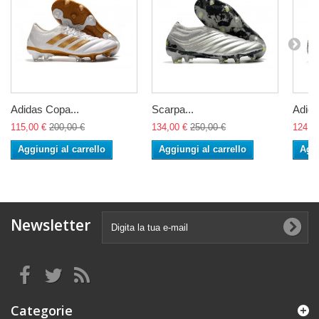
Adidas Copa...
Scarpa...
Adida
115,00 €
200,00 €
134,00 €
250,00 €
124,0
Aggiungi al carrello
Aggiungi al carrello
Aggi
Newsletter
Categorie