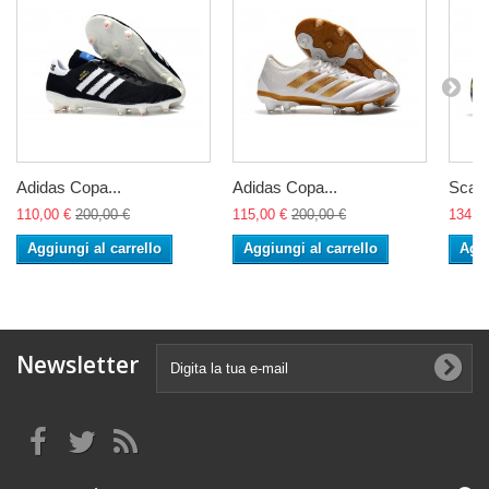
Adidas Copa...
Adidas Copa...
Scarp
110,00 €
200,00 €
115,00 €
200,00 €
134,0
Aggiungi al carrello
Aggiungi al carrello
Aggi
Newsletter