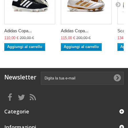
Adidas Copa...
Adidas Copa...
Scarp
110,00 €
200,00 €
115,00 €
200,00 €
134,0
Aggiungi al carrello
Aggiungi al carrello
Aggi
Newsletter
Categorie
Informazioni