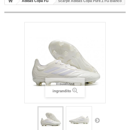
Adidas Copa FG
Scarpe Adidas Copa Pure.1 FG Bianco
Visualizza
ingrandito