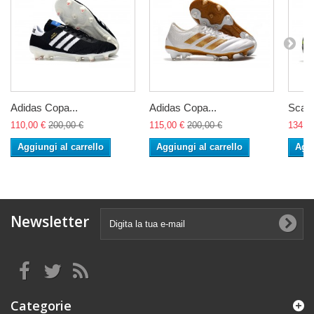
Adidas Copa...
Adidas Copa...
Scarp
110,00 €
200,00 €
115,00 €
200,00 €
134,0
Aggiungi al carrello
Aggiungi al carrello
Aggi
Newsletter
Categorie