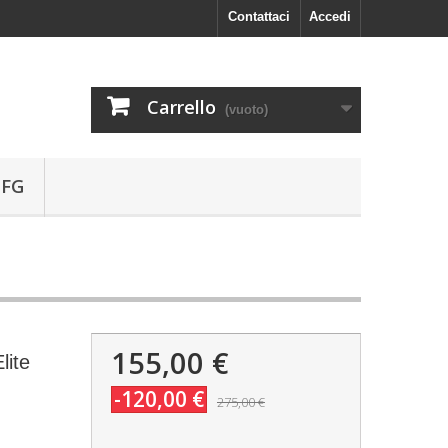
Contattaci
Accedi
Carrello
(vuoto)
 FG
155,00 €
lite
-120,00 €
275,00 €