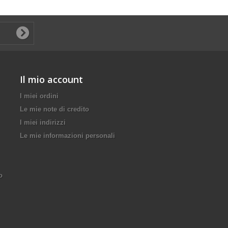
Il mio account
I miei ordini
Le mie note di credito
I miei indirizzi
Le mie informazioni personali
o