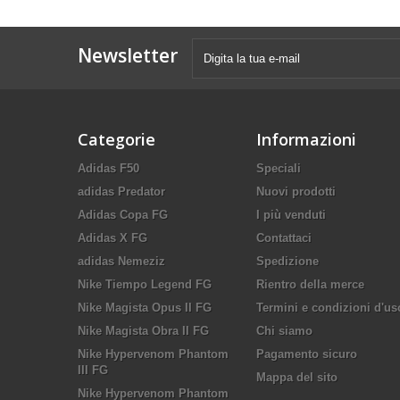
Newsletter
Categorie
Informazioni
Adidas F50
Speciali
adidas Predator
Nuovi prodotti
Adidas Copa FG
I più venduti
Adidas X FG
Contattaci
adidas Nemeziz
Spedizione
Nike Tiempo Legend FG
Rientro della merce
Nike Magista Opus II FG
Termini e condizioni d'us
Nike Magista Obra II FG
Chi siamo
Nike Hypervenom Phantom
Pagamento sicuro
III FG
Mappa del sito
Nike Hypervenom Phantom