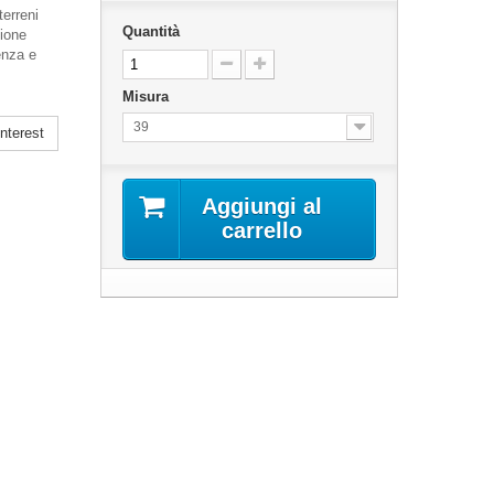
terreni
Quantità
cione
enza e
Misura
39
nterest
Aggiungi al
carrello