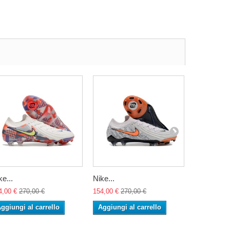
ke...
Nike...
Nike...
4,00 €
270,00 €
154,00 €
270,00 €
154,00 €
27
ggiungi al carrello
Aggiungi al carrello
Aggiungi 