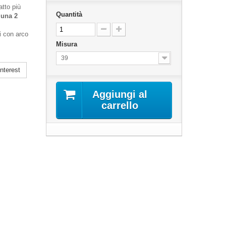
atto più
Quantità
luna 2
i con arco
Misura
39
nterest
Aggiungi al
carrello