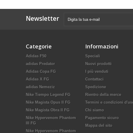
Newsletter
Categorie
Informazioni
Adidas F50
Speciali
adidas Predator
Nuovi prodotti
Adidas Copa FG
I più venduti
Adidas X FG
Contattaci
adidas Nemeziz
Spedizione
Nike Tiempo Legend FG
Rientro della merce
Nike Magista Opus II FG
Termini e condizioni d'us
Nike Magista Obra II FG
Chi siamo
Nike Hypervenom Phantom
Pagamento sicuro
III FG
Mappa del sito
Nike Hypervenom Phantom