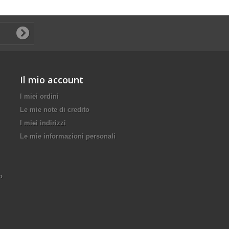
Il mio account
I miei ordini
Le mie note di credito
I miei indirizzi
Le mie informazioni personali
o