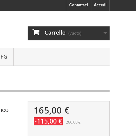
Contattaci
Accedi
Carrello
(vuoto)
 FG
165,00 €
nco
-115,00 €
280,00 €