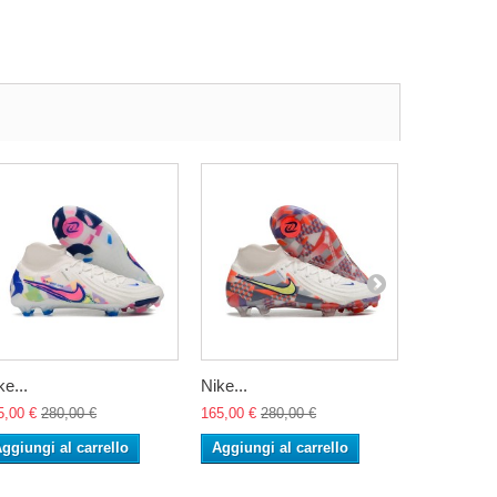
ke...
Nike...
Nike...
5,00 €
280,00 €
165,00 €
280,00 €
165,00 €
28
ggiungi al carrello
Aggiungi al carrello
Aggiungi 