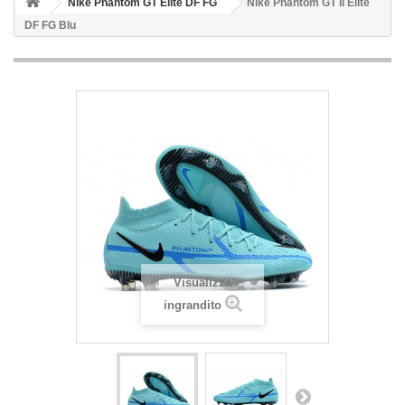
Nike Phantom GT Elite DF FG
Nike Phantom GT II Elite
DF FG Blu
Visualizza
ingrandito