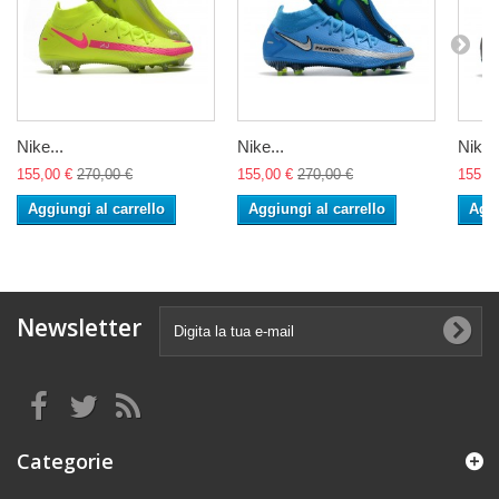
Nike...
Nike...
Nike..
155,00 €
270,00 €
155,00 €
270,00 €
155,0
Aggiungi al carrello
Aggiungi al carrello
Aggi
Newsletter
Categorie