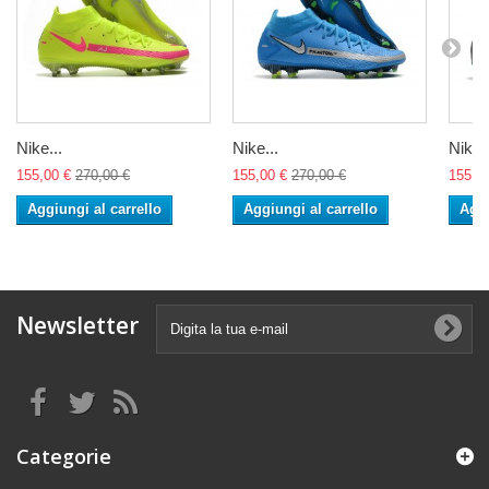
Nike...
Nike...
Nike..
155,00 €
270,00 €
155,00 €
270,00 €
155,0
Aggiungi al carrello
Aggiungi al carrello
Aggi
Newsletter
Categorie