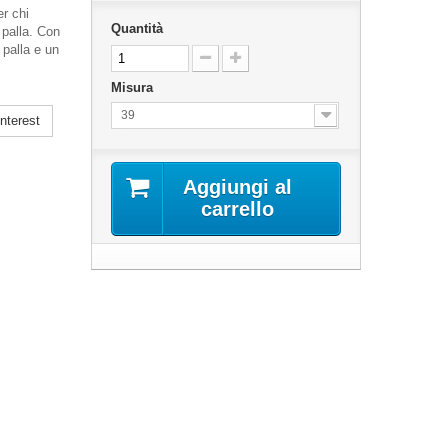
r chi
Quantità
 palla. Con
 palla e un
Misura
39
nterest
Aggiungi al
carrello