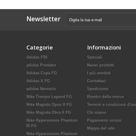
Newsletter
Categorie
Informazioni
Adidas F50
Speciali
adidas Predator
Nuovi prodotti
Adidas Copa FG
I più venduti
Adidas X FG
Contattaci
adidas Nemeziz
Spedizione
Nike Tiempo Legend FG
Rientro della merce
Nike Magista Opus II FG
Termini e condizioni d'us
Nike Magista Obra II FG
Chi siamo
Nike Hypervenom Phantom
Pagamento sicuro
III FG
Mappa del sito
Nike Hypervenom Phantom