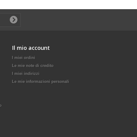
Il mio account
I miei ordini
Le mie note di credito
I miei indirizzi
Le mie informazioni personali
o