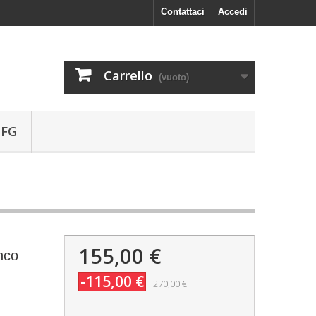
Contattaci
Accedi
Carrello
(vuoto)
 FG
155,00 €
nco
-115,00 €
270,00 €