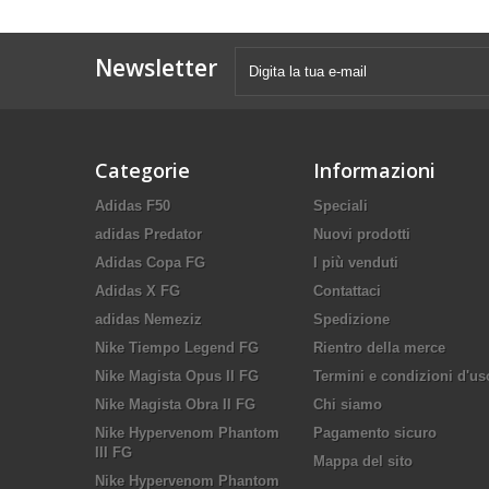
Newsletter
Categorie
Informazioni
Adidas F50
Speciali
adidas Predator
Nuovi prodotti
Adidas Copa FG
I più venduti
Adidas X FG
Contattaci
adidas Nemeziz
Spedizione
Nike Tiempo Legend FG
Rientro della merce
Nike Magista Opus II FG
Termini e condizioni d'us
Nike Magista Obra II FG
Chi siamo
Nike Hypervenom Phantom
Pagamento sicuro
III FG
Mappa del sito
Nike Hypervenom Phantom