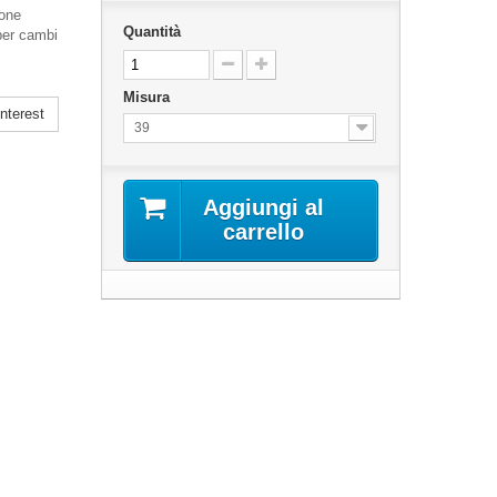
ione
Quantità
 per cambi
Misura
nterest
39
Aggiungi al
carrello