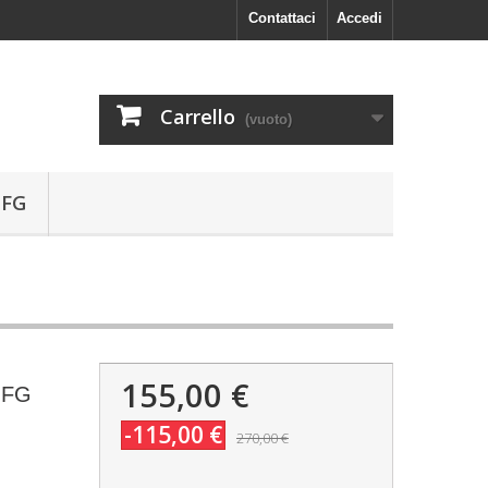
Contattaci
Accedi
Carrello
(vuoto)
 FG
155,00 €
 FG
-115,00 €
270,00 €