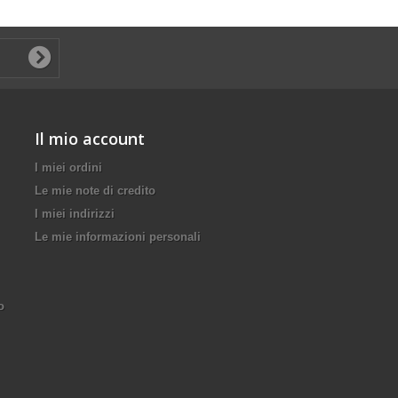
Il mio account
I miei ordini
Le mie note di credito
I miei indirizzi
Le mie informazioni personali
o