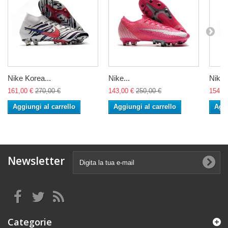
Nike Korea...
Nike...
Nike..
161,00 €
270,00 €
143,00 €
250,00 €
154,0
Aggiungi al carrello
Aggiungi al carrello
Aggi
Newsletter
Categorie