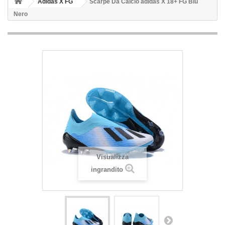
Adidas X FG
Scarpe Da Calcio adidas X 18+ FG Blu
Nero
Visualizza
ingrandito