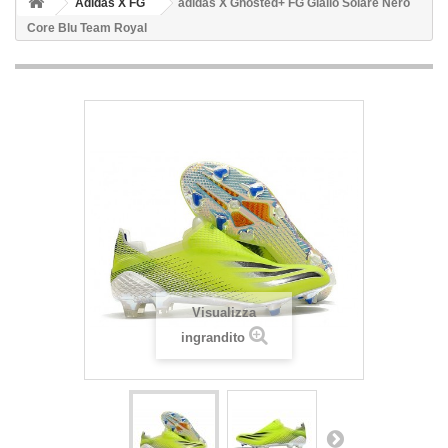
Adidas X FG
adidas X Ghosted+ FG Giallo Solare Nero
Core Blu Team Royal
Visualizza
ingrandito