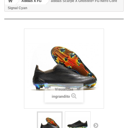
Adidas X FG
adidas Scarpe X Ghosted+ FG Nero Core
Signal Cyan
Visualizza
ingrandito