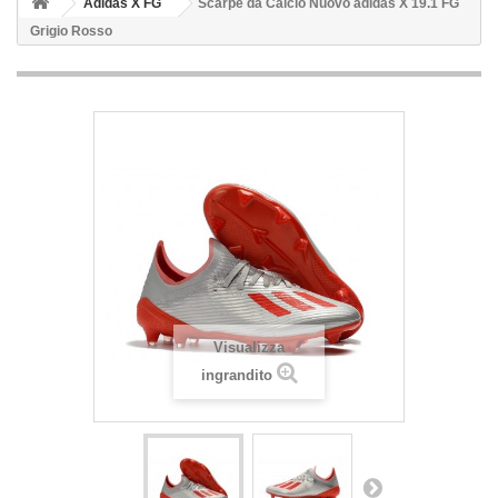
Adidas X FG
Scarpe da Calcio Nuovo adidas X 19.1 FG
Grigio Rosso
Visualizza
ingrandito