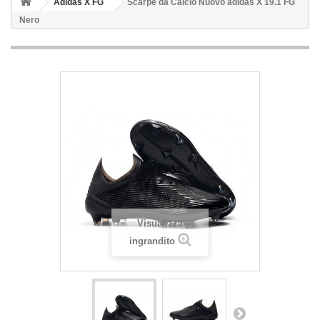
Adidas X FG
Scarpe da Calcio Nuovo adidas X 19.1 FG
Nero
Visualizza
ingrandito