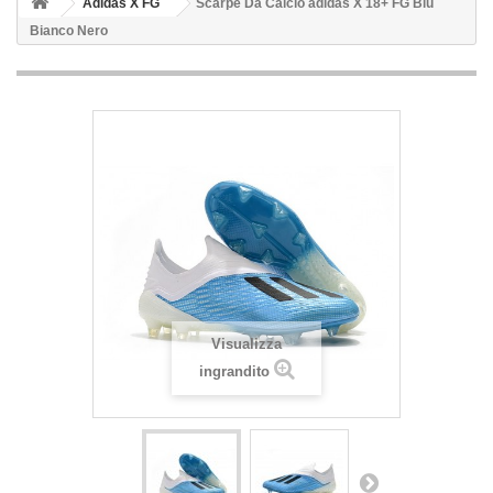
Adidas X FG
Scarpe Da Calcio adidas X 18+ FG Blu
Bianco Nero
Visualizza
ingrandito