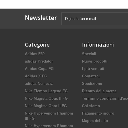
Newsletter
Categorie
Informazioni
Adidas F50
Speciali
adidas Predator
Nuovi prodotti
Adidas Copa FG
I più venduti
Adidas X FG
Contattaci
adidas Nemeziz
Spedizione
Nike Tiempo Legend FG
Rientro della merce
Nike Magista Opus II FG
Termini e condizioni d'us
Nike Magista Obra II FG
Chi siamo
Nike Hypervenom Phantom
Pagamento sicuro
III FG
Mappa del sito
Nike Hypervenom Phantom