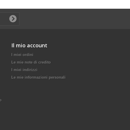
Il mio account
I miei ordini
Le mie note di credito
I miei indirizzi
Le mie informazioni personali
o