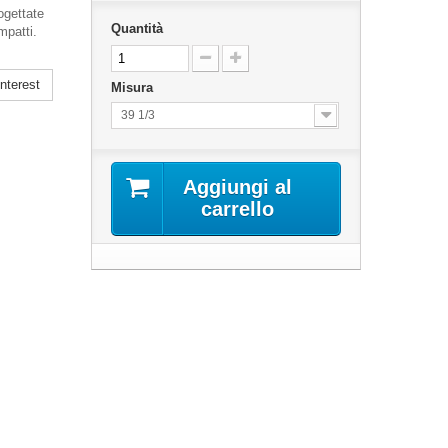
ogettate
Quantità
mpatti.
nterest
Misura
39 1/3
Aggiungi al
carrello