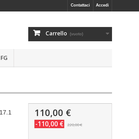
Contattaci
Accedi
Carrello
(vuoto)
 FG
110,00 €
17.1
-110,00 €
220,00 €