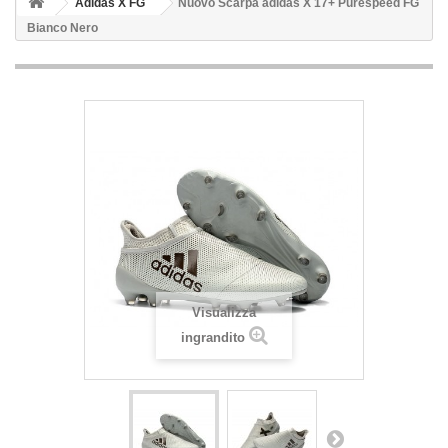
Adidas X FG
Nuovo Scarpa adidas X 17+ Purespeed FG
Bianco Nero
Visualizza
ingrandito