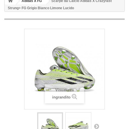
Adidas X FG
Scarpe da Calcio Adidas X Crazyfast
Strung+ FG Grigio Bianco Limone Lucido
Visualizza
ingrandito