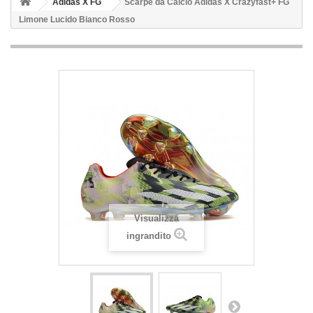
Adidas X FG
Scarpe da Calcio Adidas X Crazyfast+ FG
Limone Lucido Bianco Rosso
Visualizza
ingrandito