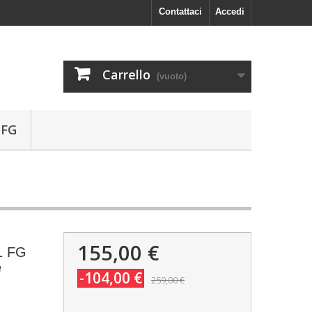
Contattaci
Accedi
Carrello
(vuoto)
 FG
155,00 €
1 FG
e
-104,00 €
259,00 €