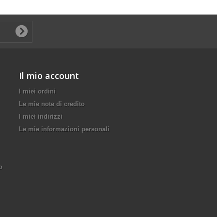
Il mio account
I miei ordini
Le mie note di credito
I miei indirizzi
Le mie informazioni personali
o