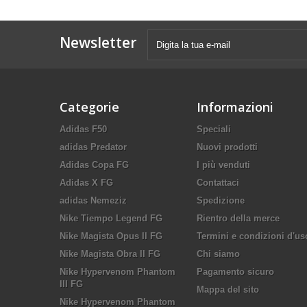
Newsletter
Categorie
Informazioni
Adidas F50
Speciali
adidas Predator
Nuovi prodotti
Adidas Copa FG
I più venduti
Adidas X FG
Contattaci
adidas Nemeziz
Spedizione
Nike Tiempo Legend FG
Rientro della merce
Nike Magista Opus II FG
Termini e condizioni d'us
Nike Magista Obra II FG
Chi siamo
Nike Hypervenom Phantom
Pagamento sicuro
III FG
Mappa del sito
Nike Hypervenom Phantom