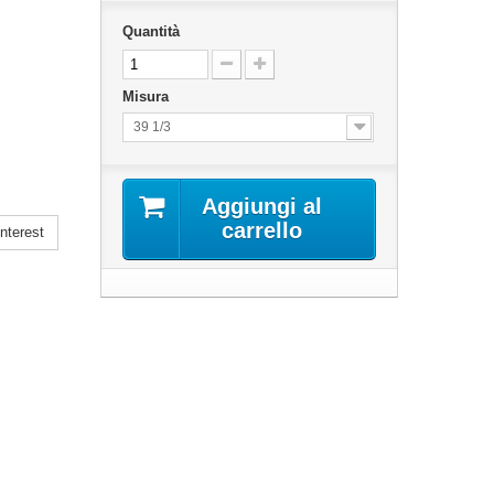
Quantità
Misura
39 1/3
Aggiungi al
carrello
nterest