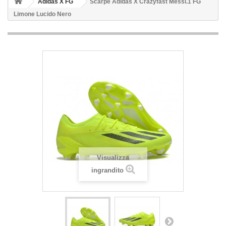
Adidas X FG
Scarpe Adidas X Crazyfast Messi.1 FG
Limone Lucido Nero
Visualizza
ingrandito