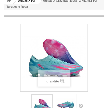
Adidas X FG
Adidas X Crazyfast Messi X Miami.1 FG
Turquosie Rosa
Visualizza
ingrandito