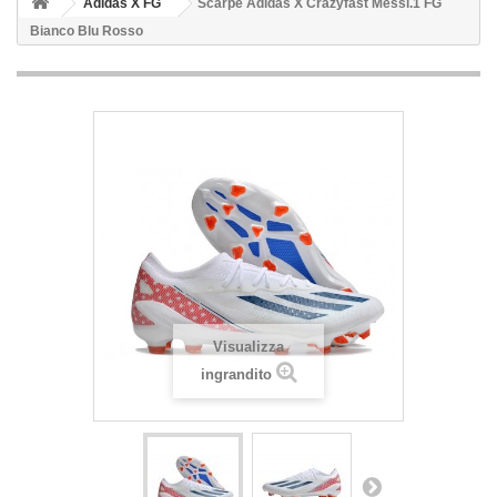
Adidas X FG
Scarpe Adidas X Crazyfast Messi.1 FG
Bianco Blu Rosso
Visualizza
ingrandito